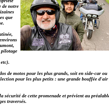
opriété
 de notre
dizaines
les que
e.
tinée,
 environs
aumont,
e pilotage
etc).
 dos de motos pour les plus grands, soit en side-car ou
lection pour les plus petits : une grande bouffée d'air
a sécurité de cette promenade et prévient au préalable
ges traversés.